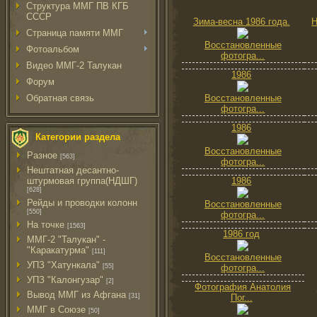
Структура ММГ ПВ КГБ
СССР
Зима-весна 1986 года.
Н
Страница памяти ММГ
Восстановленные
Фотоальбом
фотогра...
Видео ММГ-2 Талукан
1986
Форум
Обратная связь
Восстановленные
фотогра...
1986
Категории раздела
Восстановленные
Разное
[563]
фотогра...
Нештатная десантно-
штурмовая группа(НДШГ)
1986
[628]
Рейды и проводки колонн
Восстановленные
[550]
фотогра...
На точке
[1563]
1986 год
ММГ-2 "Талукан" -
"Каракатурма"
[111]
Восстановленные
УПЗ "Хатункала"
[55]
фотогра...
УПЗ "Калонгузар"
[2]
Фотография Анатолия
Вывод ММГ из Афгана
[31]
Пог...
ММГ в Союзе
[50]