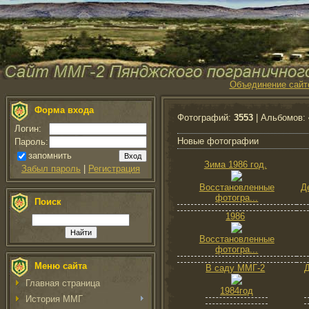
Объединение сайт
Форма входа
Фотографий:
3553
| Альбомов:
Логин:
Новые фотографии
Пароль:
запомнить
Зима 1986 год.
Забыл пароль
|
Регистрация
Восстановленные
Д
фотогра...
Поиск
1986
Восстановленные
фотогра...
Меню сайта
В саду ММГ-2
Д
Главная страница
1984год
История ММГ