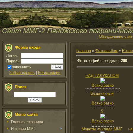
Объединение сайт
Форма входа
Главная
»
Фотоальбом
»
Разно
Логин:
Фотографий в разделе
:
200
Пароль:
запомнить
Забыл пароль
|
Регистрация
НАД ТАЛУКАНОМ
Всяко разно
Поиск
Безымянный
Всяко разно
5
Меню сайта
Всяко разно
Главная страница
История ММГ
Монеты из клада ММГ
на