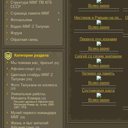
Структура ММГ ПВ КГБ
Всяко разно
СССР
Страница памяти ММГ
Нестеров и Равшан на пр...
О
Фотоальбом
Видео ММГ-2 Талукан
Всяко разно
Форум
Перекур под кронами
Обратная связь
Всяко разно
Категории раздела
Сергей со своим экипажем
Мы помним вас, братья!
[81]
Всяко разно
Афгано-спорт
[21]
Четверо на память
Цветные слайды ММГ-2
Талукан
[100]
Всяко разно
Фото Талукана из космоса
[10]
Спутниковая карта
Уникальные работы,
Михаила Комара
[42]
Всяко разно
Рисунки сделаны в Афганистане
Михаилом Комар пр. осень 1985-
1987, ПТВ.
Музей первого командира
ММГ
[29]
Жизнь и быт жителей
Афганистана
[29]