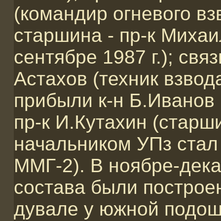
(командир огневого вз
старшина - пр-к Михаи
сентябре 1987 г.); связ
Астахов (техник взвод
прибыли к-н Б.Иванов 
пр-к И.Кутахин (старш
начальником УПз стал 
ММГ-2). В ноябре-дек
состава были построе
дувале у южной подош