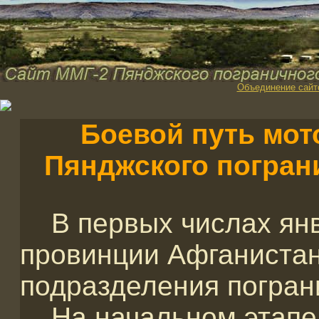
Объединение сайт
Боевой путь мо
Пянджского пограни
В первых числах янв
провинции Афганиста
подразделения погран
На начальном этапе 