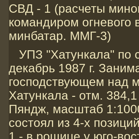
СВД - 1 (расчеты мино
командиром огневого 
минбатар. ММГ-3)
УПЗ "Хатункала" по с
декабрь 1987 г. Заним
господствующем над м
Хатункала - отм. 384,1 
Пяндж, масштаб 1:100
состоял из 4-х позиций
1 - в рощице у юго-во