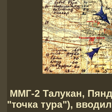
ММГ-2 Талукан, Пянд
"точка тура"), вводи