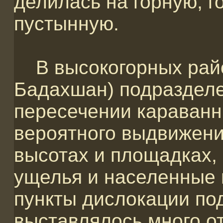
делилась на горную, г
пустынную.
В высокогорных райо
Бадахшан) подразделе
пересечении караванн
вероятного выдвижени
высотах и площадках,
ущелья и населенные 
пункты дислокации по
выставлялось много от