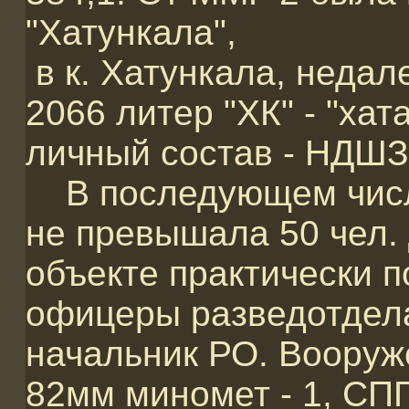
"Хатункала",
в к. Хатункала, недал
2066 литер "ХК" - "ха
личный состав - НДШЗ 
В последующем числе
не превышала 50 чел. 
объекте практически 
офицеры разведотдела
начальник РО. Вооруж
82мм миномет - 1, СПГ-9